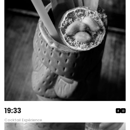
19:33


Cocktail Expérience