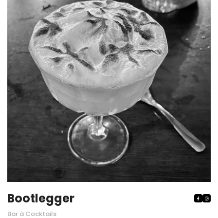
Bootlegger


Bar à Cocktails