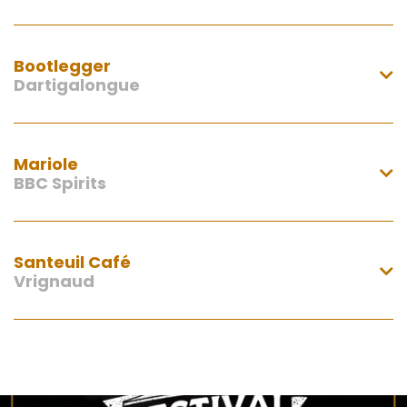
Cocktail à base de Whisky Breton
Bootlegger

Horaires: 18h à 2h -
Dartigalongue
8 Rue Voltaire, 44000 Nantes


Cocktail à base de Blanche Armagnac
Mariole

Horaires: 18h à 2h -
BBC Spirits
13 Rue Kervégan, 44000 Nantes


Cocktail à base de Gin Etsu
Santeuil Café
Horaires: 17h à 4h -

Vrignaud
11 Rue Jean Jacques Rousseau, 44000


Nantes
Cocktail à base de Vodka à la pomme de
terre de Noirmoutier
Horaires: 16h à 2h