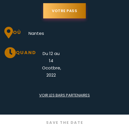
VOTRE PASS

OÙ
Nantes

QUAND
Du 12 au
14
Ocotbre,
2022
VOIR LES BARS PARTENAIRES
SAVE THE DATE